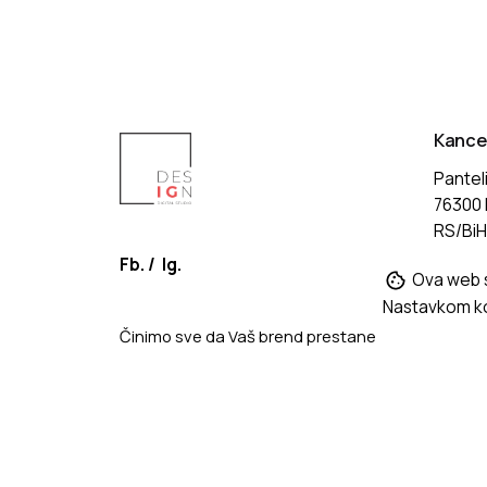
Kancel
Pantel
76300 B
RS/Bi
Fb.
/
Ig.
Ova web st
Nastavkom ko
Činimo sve da Vaš brend prestane
da se uklapa i počne da se ističe.