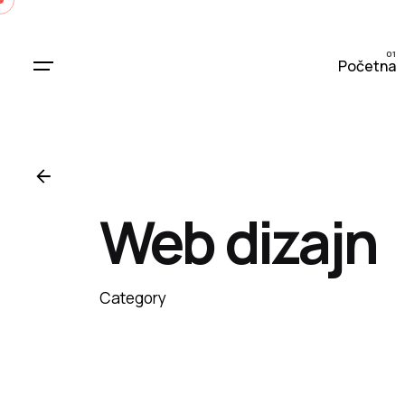
Skip
to
content
Početna
Web dizajn
Category