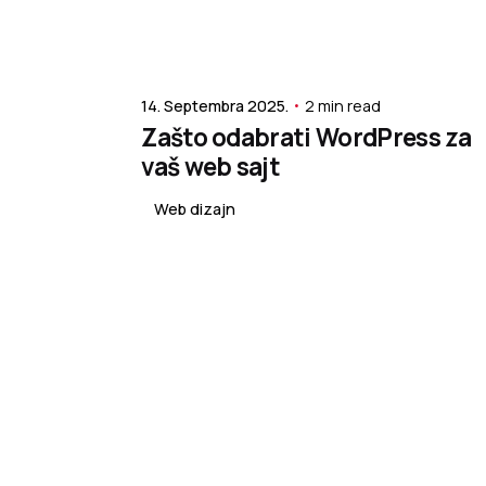
Posted by
Nenad Sandić
14. Septembra 2025.
2 min read
Zašto odabrati WordPress za
vaš web sajt
Web dizajn
1