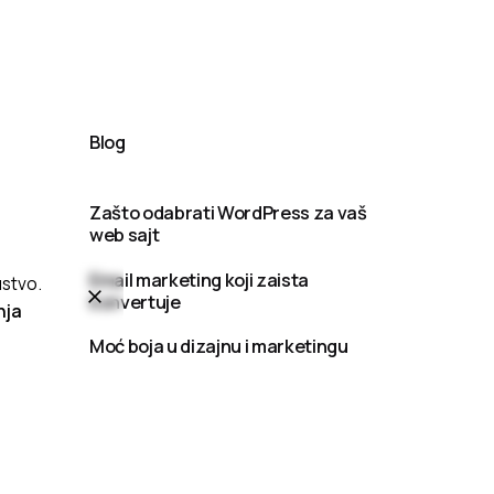
Blog
Zašto odabrati WordPress za vaš
web sajt
Email marketing koji zaista
ustvo.
konvertuje
nja
Moć boja u dizajnu i marketingu