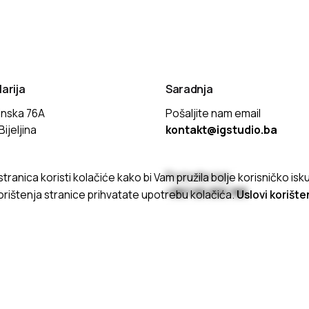
arija
Saradnja
inska 76A
Pošaljite nam email
ijeljina
kontakt@igstudio.ba
H
Pozovite nas
ranica koristi kolačiće kako bi Vam pružila bolje korisničko isk
+387 65 055 185
rištenja stranice prihvatate upotrebu kolačića.
Uslovi korište