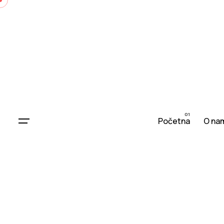
Početna
O na