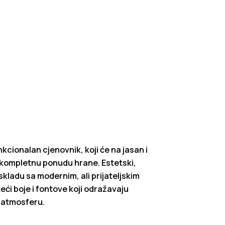
nkcionalan cjenovnik, koji će na jasan i
 kompletnu ponudu hrane. Estetski,
skladu sa modernim, ali prijateljskim
eći boje i fontove koji odražavaju
u atmosferu.