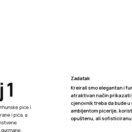
Zadatak
 1
Kreirali smo elegantan i fu
atraktivan način prikazati
cjenovnik treba da bude u 
 vrhunske pice i
ambijentom picerije, korist
hrane i pića, a
opuštenu, ali sofisticiran
instvene
je gurmane.