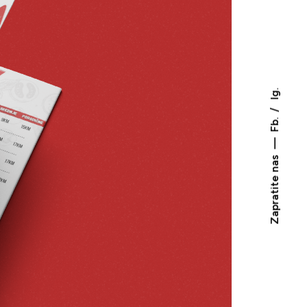
Ig.
Fb.
Zapratite nas