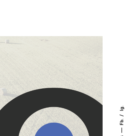
Ig.
Fb.