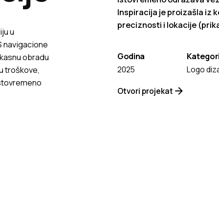
Inspiracija je proizašla iz
preciznosti i lokacije (pr
ju u
PS navigacione
Godina
Kategori
ikasnu obradu
2025
Logo diz
ju troškove,
 istovremeno
Otvori projekat