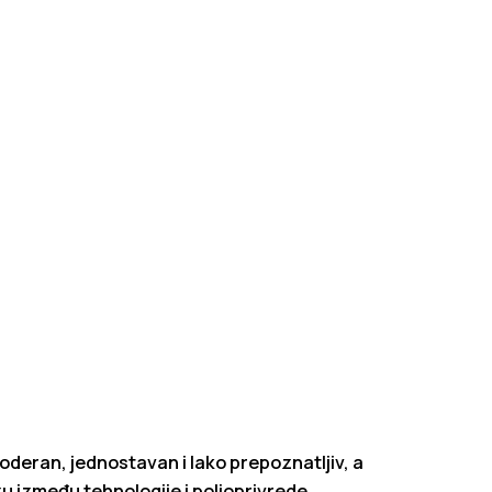
e moderan, jednostavan i lako prepoznatljiv, a
 između tehnologije i poljoprivrede.