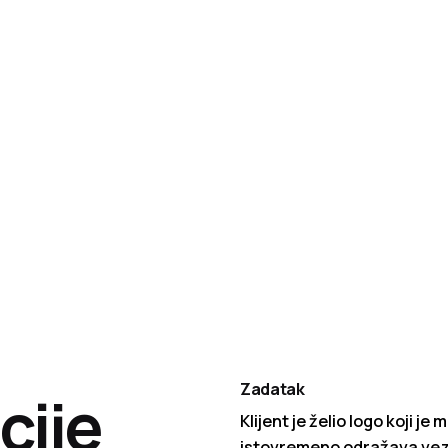
Zadatak
cije
Klijent je želio logo koji j
istovremeno odražava vezu