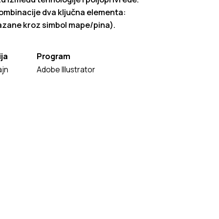
 kombinacije dva ključna elementa:
ikazane kroz simbol mape/pina).
ja
Program
ajn
Adobe Illustrator